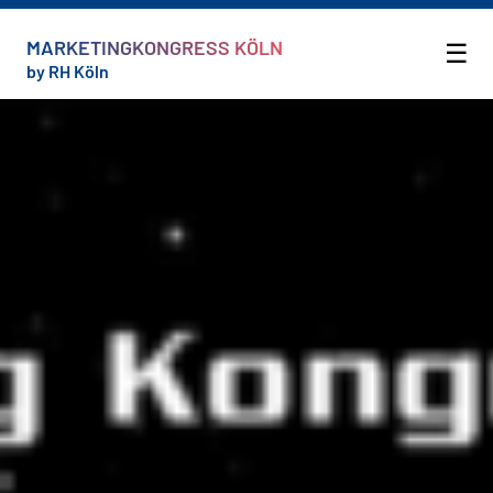
MARKETINGKONGRESS KÖLN
☰
by RH Köln